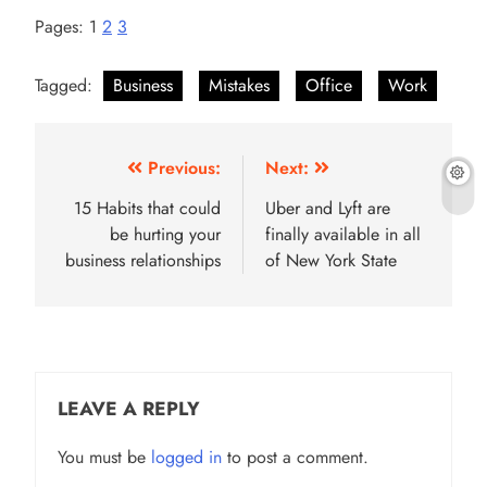
Pages:
1
2
3
Tagged:
Business
Mistakes
Office
Work
Post
Previous:
Next:
navigation
15 Habits that could
Uber and Lyft are
be hurting your
finally available in all
business relationships
of New York State
LEAVE A REPLY
You must be
logged in
to post a comment.