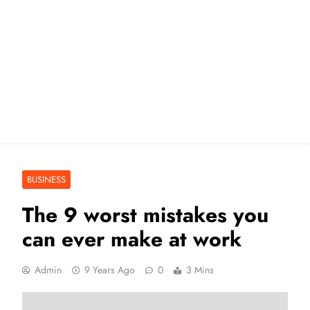
BUSINESS
The 9 worst mistakes you
can ever make at work
Admin
9 Years Ago
0
3 Mins