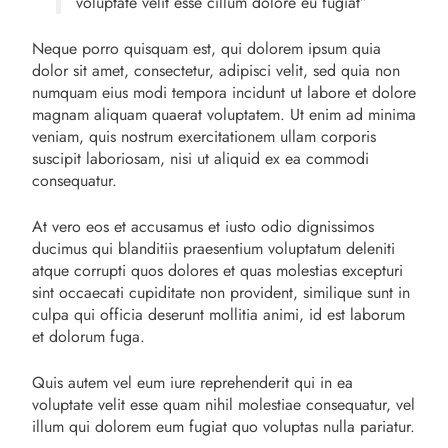
voluptate velit esse cillum dolore eu fugiat”
Neque porro quisquam est, qui dolorem ipsum quia
dolor sit amet, consectetur, adipisci velit, sed quia non
numquam eius modi tempora incidunt ut labore et dolore
magnam aliquam quaerat voluptatem. Ut enim ad minima
veniam, quis nostrum exercitationem ullam corporis
suscipit laboriosam, nisi ut aliquid ex ea commodi
consequatur.
At vero eos et accusamus et iusto odio dignissimos
ducimus qui blanditiis praesentium voluptatum deleniti
atque corrupti quos dolores et quas molestias excepturi
sint occaecati cupiditate non provident, similique sunt in
culpa qui officia deserunt mollitia animi, id est laborum
et dolorum fuga.
Quis autem vel eum iure reprehenderit qui in ea
voluptate velit esse quam nihil molestiae consequatur, vel
illum qui dolorem eum fugiat quo voluptas nulla pariatur.