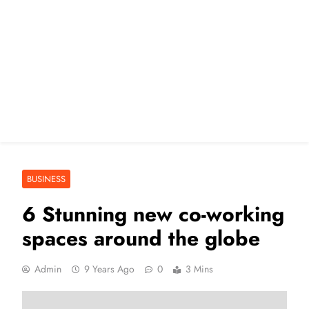
BUSINESS
6 Stunning new co-working
spaces around the globe
Admin
9 Years Ago
0
3 Mins