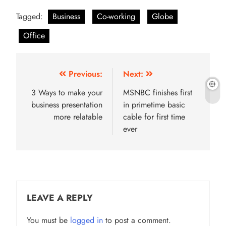
Tagged:
Business
Co-working
Globe
Office
Post
Previous:
Next:
navigation
3 Ways to make your
MSNBC finishes first
business presentation
in primetime basic
more relatable
cable for first time
ever
LEAVE A REPLY
You must be
logged in
to post a comment.