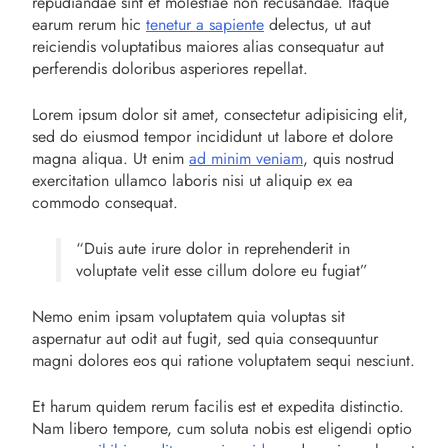
repudiandae sint et molestiae non recusandae. Itaque
earum rerum hic
tenetur a sapiente
delectus, ut aut
reiciendis voluptatibus maiores alias consequatur aut
perferendis doloribus asperiores repellat.
Lorem ipsum dolor sit amet, consectetur adipisicing elit,
sed do eiusmod tempor incididunt ut labore et dolore
magna aliqua. Ut enim
ad minim veniam
, quis nostrud
exercitation ullamco laboris nisi ut aliquip ex ea
commodo consequat.
“Duis aute irure dolor in reprehenderit in
voluptate velit esse cillum dolore eu fugiat”
Nemo enim ipsam voluptatem quia voluptas sit
aspernatur aut odit aut fugit, sed quia consequuntur
magni dolores eos qui ratione voluptatem sequi nesciunt.
Et harum quidem rerum facilis est et expedita distinctio.
Nam libero tempore, cum soluta nobis est eligendi optio