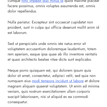
cumque
nihil impedit quo minus id
quod maxime placeat
facere possimus, omnis voluptas assumenda est, omnis
dolor repellendus.
Nulla pariatur. Excepteur sint occaecat cupidatat non
proident, sunt in culpa qui officia deserunt mollit anim id
est laborum.
Sed ut perspiciatis unde omnis iste natus error sit
voluptatem accusantium doloremque laudantium, totam
rem aperiam, eaque ipsa quae ab illo inventore veritatis
et quasi architecto beatae vitae dicta sunt explicabo.
Neque porro quisquam est, qui dolorem ipsum quia
dolor sit amet, consectetur, adipisci velit, sed quia non
numquam eius
modi tempora incidunt ut labore
et dolore
magnam aliquam quaerat voluptatem. Ut enim ad minima
veniam, quis nostrum exercitationem ullam corporis
suscipit laboriosam, nisi ut aliquid ex ea commodi
consequatur.